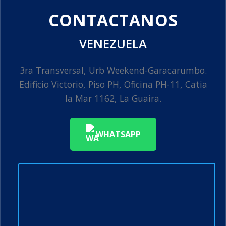
CONTACTANOS
VENEZUELA
3ra Transversal, Urb Weekend-Garacarumbo.
Edificio Victorio, Piso PH, Oficina PH-11, Catia
la Mar 1162, La Guaira.
WHATSAPP