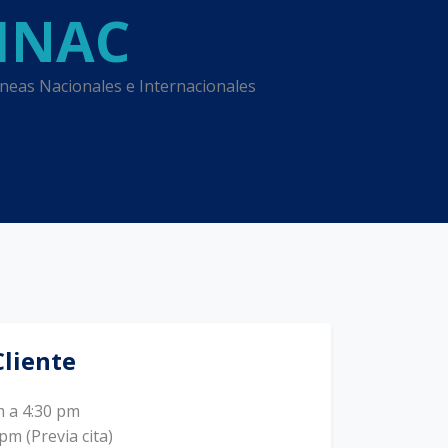
INAC
íneas Nacionales e Internacionales
Cliente
 a 4:30 pm
pm (Previa cita)