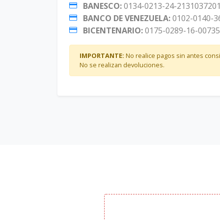
BANESCO:
0134-0213-24-213103720
BANCO DE VENEZUELA:
0102-0140-3
BICENTENARIO:
0175-0289-16-0073
IMPORTANTE:
No realice pagos sin antes consi
No se realizan devoluciones.