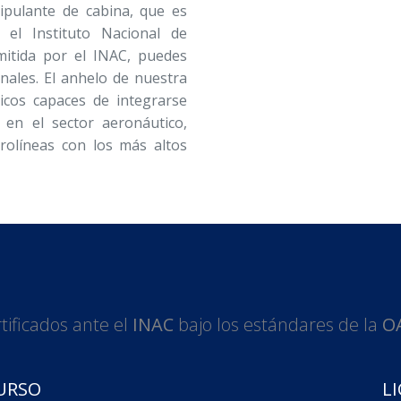
ipulante de cabina, que es
el Instituto Nacional de
emitida por el INAC, puedes
onales. El anhelo de nuestra
icos capaces de integrarse
 en el sector aeronáutico,
rolíneas con los más altos
tificados ante el
INAC
bajo los estándares de la
O
URSO
LI