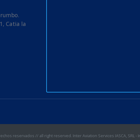
arumbo.
1, Catia la
chos reservados // all right reserved. Inter Aviation Services IASCA, SRL - I